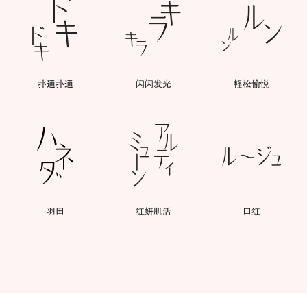
扑通扑通
闪闪发光
軽松愉悦
羽田
红妍肌活
口红