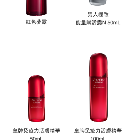
男人極致
紅色夢露
能量賦活露N 50mL