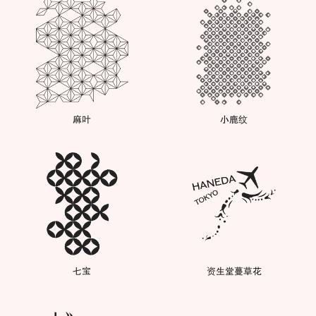
麻叶
小鹿纹
七宝
资生堂蔓草花