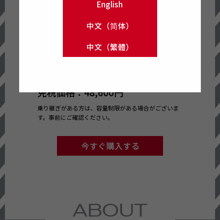
English
ザ・ギンザ
ハイブリッドジェルオイル デュオ
中文（简体）
【セット内容】
中文（繁體）
・ハイブリッドジェルオイル n 100mL
2個
免税価格：48,600円
乗り継ぎがある方は、容量制限がある場合がございま
す。
事前にご確認ください。
今すぐ購入する
ABOUT