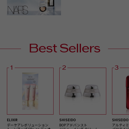
Best Sellers
1
2
3
ELIXIR
SHISEIDO
SHISEIDO
デーケアレボリューション
BOPアドバンスト
アルティミ
トーンアップ SP+ aa デュオ
リニューイング クリーム
パワライジ