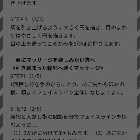
き上げます。
す。つけたあとはまるでシルクのドレス
を纏うようにすべらかな肌感触とつやを
STEP３（3/3）
実現する独自テクノロジー。
額を引き上げるように大きく円を描き、目のまわ
-ハイブリッドシルクヴェールテクノロジ
りはやさしく円を描きます。
ーTM
目の上を通ってこめかみを3秒ほど押さえます。
〇なじませるようにマッサージすること
－更にマッサージを楽しみたい方へ－
で、血液などの巡りを良くし、肌を良循
《引き締まった輪郭へ導くマッサージ》
環に導きます。
STEP1（1/5）
〇余分なものをため込まず、すっきりと
1回押し分を手のひらにとり、あご先からほおの
引き締まったような印象へ整えます。
横、額までフェイスライン全体になじませます。
-ビューティーサーキュレートCP（ドクダ
ミエキス、ケイヒエキス、月桃葉エキ
STEP2（2/5）
ス、グリセリン：保湿）
親指と人差し指の関節部分でフェイスラインを挟
〇心地よいうるおいで肌を満たすこと
むようにし、
で、すこやかな肌の生まれ変わりをサポ
（1）3か所に分けて3回もみます。（2）あご先か
ートします。