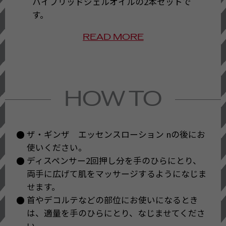
ハイブリッドジェルオイルの2本セットで
す。
ザ・ギンザ ハイブリッドジェルオイル
READ MORE
n
＜美容液・マッサージ美容液＞
ジェルとオイルのハイブリッドで、
とろけるように広がりなじみ、
良き巡りで生命美あふれるすべらかなつ
HOW TO
や肌へ。
生命を守る皮膚がうるおいに満ちたすこ
ザ・ギンザ エッセンスローション nの後にお
やかな状態であるために、皮膚生理に着
使いください。
目。
ディスペンサー2回押し分を手のひらにとり、
両手に広げて肌をマッサージするようになじま
〇リンデンの生育環境に適した東欧産の
せます。
リンデンを使用し、その花から貴重なエ
首やデコルテなどの部位にお使いになるとき
キスを抽出。肌が乾燥や紫外線などのダ
は、適量を手のひらにとり、なじませてくださ
メージを受けようとも、本来の強い美し