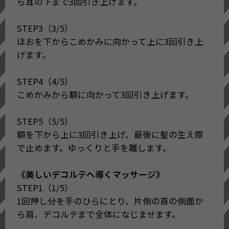
ら耳の下まで3回引き上げます。
〇肌に瞬時にうるおいを与えるととも
に、なめらかでつややかな質感に整えま
STEP3（3/5）
す。
ほおを下からこめかみに向かって上に3回引き上
-アルガンオイル、ワサビノキ種子油（エ
げます。
モリエント）
〇あとから使うスキンケアがなじみやす
STEP4（4/5）
い肌状態に整えます。
こめかみから額に向かって3回引き上げます。
〇毎日のお手入れを心が満たされる安ら
ぎの時間にする、上質でみずみずしい菩
STEP5（5/5）
提樹（リンデン）の香りです。
額を下から上に3回引き上げ、最後に髪の生え際
-THE GINZA リンデンアロマ採用
で止めます。ゆっくりと手を離します。
〇アレルギーテスト済み
(全ての方にアレルギーが起きないという
《美しいデコルテへ導くマッサージ》
わけではありません。)
STEP1（1/5）
1回押し分を手のひらにとり、片側の首の側面か
ら肩、デコルテまで全体になじませます。