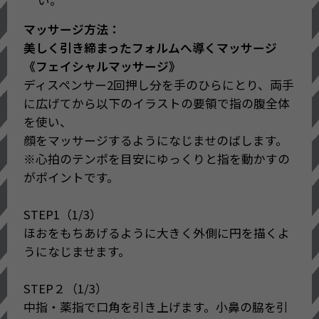
い。
さを引き出せるよう、うるおいで満たし
マッサージ方法：
整えます。
美しく引き締まったフォルムへ導くマッサージ
-THE GINZA リンデンエキス（フユボダイ
《フェイシャルマッサージ》
ジュ花エキス：肌保護）
ディスペンサー2回押し分を手のひらにとり、両手
に広げてから以下のイラストの要領で指の腹全体
〇乾燥などの外部環境から肌を守り、角
を使い、
層の状態を整えいつでもなめらかな肌に
顔をマッサージするようになじませのばします。
導きます。
※心拍のテンポを目安にゆっくりと指を動かすの
-THE GINZA パーセプティブコンプレック
がポイントです。
スⅢ（ポリクオタニウムー51、ポリビニ
ルアルコール、アシタバ葉/茎エキス、カ
STEP1（1/3）
ルボキシメチルグルカンNa、イチョウ葉
ほおをもちあげるように大きく外側に円を描くよ
エキス、グリセリン：保湿整肌）
うになじませます。
〇ジェルとオイルのハイブリッドで心地
STEP２（1/3）
よくすべらかにマッサージができ、肌
中指・薬指で口角を引き上げます。小鼻の脇を引
（角層）の深部までうるおいを届けま